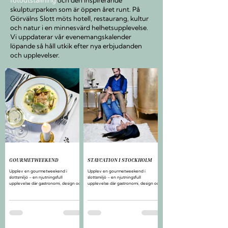
fotoutställning
och den inspirerande
skulpturparken som är öppen året runt. På
Görvälns Slott möts
hotell
,
restaurang
, kultur
och natur i en minnesvärd helhetsupplevelse.
Vi uppdaterar vår evenemangskalender
löpande så håll utkik efter nya erbjudanden
och upplevelser.
GOURMETWEEKEND
STAYCATION I STOCKHOLM
Upplev en gourmetweekend i
Upplev en gourmetweekend i
slottsmiljö – en njutningsfull
slottsmiljö – en njutningsfull
upplevelse där gastronomi, design och
upplevelse där gastronomi, design och
avkoppling möts på Görvälns Slott,
avkoppling möts på Görvälns Slott,
endast 20 minuter från Stockholms
endast 20 minuter från Stockholms
city.
city.