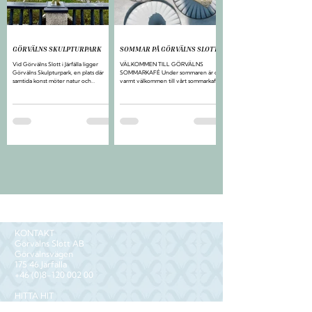
GÖRVÄLNS SKULPTURPARK
SOMMAR PÅ GÖRVÄLNS SLOTT
Vid Görvälns Slott i Järfälla ligger
VÄLKOMMEN TILL GÖRVÄLNS
Görvälns Skulpturpark, en plats där
SOMMARKAFÉ Under sommaren är du
samtida konst möter natur och
varmt välkommen till vårt sommarkafé
kulturhistoria. Parken invigdes 1996 och
på Görvälns Slott. Här kan du slå dig
har sedan dess vuxit fram till ett av
ner i solen med en kopp kaffe, njuta av
kommunens mest uppskattade
något sött från vår egen konditor och
konstprojekt med idag 18 permanenta
chocolatier Susanne Rogstam, eller
skulpturer. varannan sommar köper
unna dig en glass en varm sommardag.
kommunen in ett nytt föremål och
ordnar samsas permanenta skulpturer
med tillfälliga utställningar i den
natursköna slottsmiljön som omges av
Görvälns naturreservat.
KONTAKT
Görvälns Slott AB
Görvälnsvägen
175 46 Järfälla
+46 (0)8-120 002 00
HITTA HIT