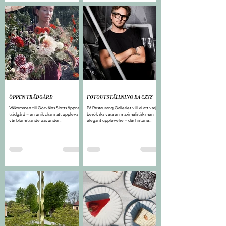
ÖPPEN TRÄDGÅRD
FOTOUTSTÄLLNING EA CZYZ
Välkommen till Görvälns Slotts öppna
På Restaurang Galleriet vill vi att varje
trädgård – en unik chans att uppleva
besök ska vara en maximalistisk men
vår blomstrande oas under
elegant upplevelse – där historia,
sensommaren! Under två lördagar i
konst, kreativitet och njutning möts.
augusti och september öppnar vi
Nu tar vi det ett steg längre: mellan
grindarna till vårt trädgårdsland bakom
tuggorna kan du njuta av fotokonst av
slottet, där alla som älskar odling,
Ea Czyz, känd från Liljevalchs
blommor och sensommarmagi är
konsthalls utställning ”Klänningen gör
välkomna.
mannen. Haute Couture – en ny era”
och dokumentation av Paris
modevärld och Fredrik Robertssons
spektakulära samlingar.