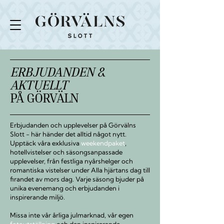
ERBJUDANDEN &
AKTUELLT
PÅ GÖRVÄLN
Erbjudanden och upplevelser på Görvälns
Slott - här händer det alltid något nytt.
Upptäck våra exklusiva
weekendpaket
,
hotellvistelser och säsongsanpassade
upplevelser, från festliga nyårshelger och
romantiska vistelser under Alla hjärtans dag till
firandet av mors dag. Varje säsong bjuder på
unika evenemang och erbjudanden i
inspirerande miljö.
Missa inte vår årliga julmarknad, vår egen