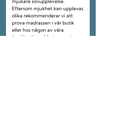
mjukare sovupplevelse.
Eftersom mjukhet kan upplevas
olika rekommenderar vi att
prova madrassen i vår butik
eller hos någon av våra
återförsäljare. Madrassen är
fylld med 90% gåsfjäder och
10% gåsdun och klädd med ett
kanalsytt tyg av tät
bomullstwill.
För att madrassen ska behålla
sin fluffiga och ombonade
känsla behöver den skakas i
båda ändarna minst ett par
gånger i veckan. Använd
ett madrasskydd för att skydda
den mot fukt och fläckar.
Madrassen går inte att tvätta.
Höjd ca 8 cm.