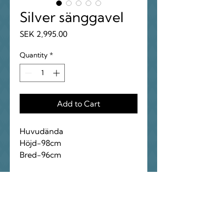
Silver sänggavel
Price
SEK 2,995.00
Quantity
*
Add to Cart
Huvudända
Höjd-98cm
Bred-96cm
Fotända
Höjd-70cm
Bred-1meter
Sänggavel i rokokostil