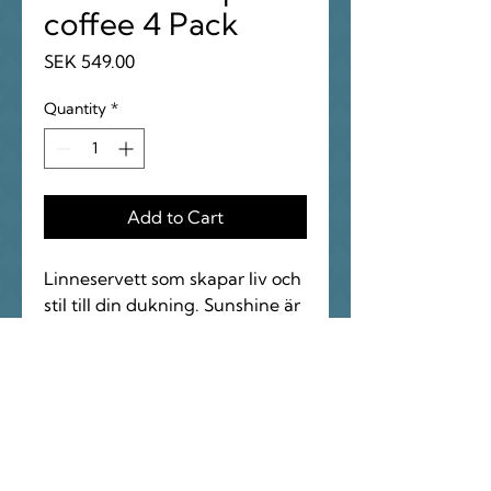
coffee 4 Pack
Price
SEK 549.00
Quantity
*
Add to Cart
Linneservett som skapar liv och
stil till din dukning. Sunshine är
ett tunt vävt och vackert
hellinne som tvättas efter
sömnad för att få en mjuk och
skön känsla. Ger ett avslappnat
uttryck till hemmet och är lätt
att sköta. Sunshine behöver
inte strykas, låt gärna