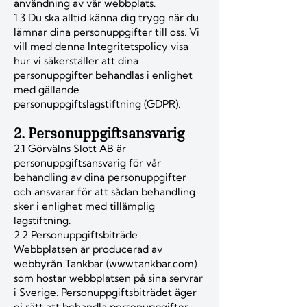
användning av vår webbplats.
1.3 Du ska alltid känna dig trygg när du
lämnar dina personuppgifter till oss. Vi
vill med denna Integritetspolicy visa
hur vi säkerställer att dina
personuppgifter behandlas i enlighet
med gällande
personuppgiftslagstiftning (GDPR).
2. Personuppgiftsansvarig
2.1 Görvälns Slott AB är
personuppgiftsansvarig för vår
behandling av dina personuppgifter
och ansvarar för att sådan behandling
sker i enlighet med tillämplig
lagstiftning.
2.2 Personuppgiftsbiträde
Webbplatsen är producerad av
webbyrån Tankbar (www.tankbar.com)
som hostar webbplatsen på sina servrar
i Sverige. Personuppgiftsbiträdet äger
ej rätt att behandla personuppgifter