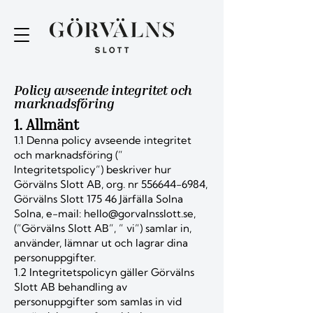
Policy avseende integritet och
marknadsföring
1. Allmänt
1.1 Denna policy avseende integritet
och marknadsföring (”
Integritetspolicy”) beskriver hur
Görvälns Slott AB, org. nr
556644-6984
,
Görvälns Slott 175 46 Järfälla Solna
Solna, e-mail:
hello@gorvalnsslott.se
,
(”Görvälns Slott AB”, ” vi”) samlar in,
använder, lämnar ut och lagrar dina
personuppgifter.
1.2 Integritetspolicyn gäller Görvälns
Slott AB behandling av
personuppgifter som samlas in vid