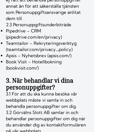
annat än för att säkerställa tjänsten
som Personuppgiftsansvarige anlitat
dem till.
2.3 Personuppgiftsunderbiträde
Pipedrive – CRM
(
pipedrive.com/en/privacy
)
Teamtailor – Rekryteringsverktyg
(
teamtailor.com/privacy_policy
)
Apsis – Nyhetsbrev (
apsis.com/
)
Book Visit – Hotellbokning
(
bookvisit.com/
)
3. När behandlar vi dina
personuppgifter?
3.1 För att du ska kunna besöka vår
webbplats måste vi samla in och
behandla personuppgifter om dig.
3.2 Görvälns Slott AB samlar in och
behandlar personuppgifter om dig när
du använder dig av kontaktformulären
på vår webbplats.