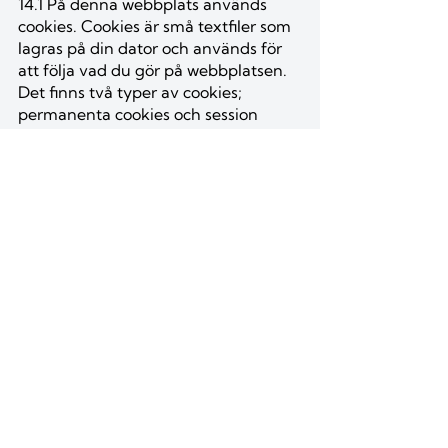
14.1 På denna webbplats används
cookies. Cookies är små textfiler som
lagras på din dator och används för
att följa vad du gör på webbplatsen.
Det finns två typer av cookies;
permanenta cookies och session
cookies.
14.1.1 Permanenta cookies
En permanent cookie ligger kvar på
besökarens dator under en bestämd
tid. På denna webbplats används
dessa för att förbättra webbplatsen
genom att få statistik hur en besökare
använder webbplatsen, till exempel
vilka artiklar som läses mest och hur
användare rör sig i navigeringen.
14.1.2 Session cookies
En session cookie lagras tillfälligt i
datorns minne under tiden en
besökare är inne på en webbsida.
Session cookies försvinner när du