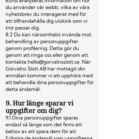
kund analyseras information om hur
du använder vår webb, vilka av våra
nyhetsbrev du interagerat med för
att tillhandahålla dig utskick som vi
tror passar dig.
8.2 Du kan närsomhelst invända mot
behandling av personuppgifter
genom profilering. Detta gör du
genom att ringa oss eller genom att
kontakta
hello@gorvalnsslott.se
. När
Görvälns Slott AB har mottagit din
anmälan kommer vi att upphöra med
att behandla dina personuppgifter för
detta ändamål.
9. Hur länge sparar vi
uppgifter om dig?
9.1 Dina personuppgifter sparas
endast så länge som det finns ett
behov av att spara dem för att
fullgöra de ändamål som uppgifterna