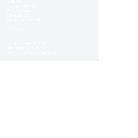
KONTAKT
Görvälns Slott AB
Görvälnsvägen
175 46 Järfälla
+46 (0)8-120 002 00
HITTA HIT
hello@gorvalnsslott.se
table@gorvalnsslott.se
reservation@gorvalnsslott.se
PRESSRUM
NYHETSBREV
Prenumerera på vårt nyhetsbrev för
erbjudanden och senaste nytt:
PRENUMERERA
LÄS VÅR BLOGG
FÖLJ OSS
BESÖK ÄVEN
Hufvudsta Gård Boutique House
Ocho Suites & Kitchen