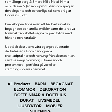
som Skogsberg & Smart, Mille Notti, Himla
och Olsson & Jensen – produkter som speglar
den eleganta och personliga stil som präglar
Görvälns Slott.
I webshopen finns även ett hållbart urval av
begagnade och antika möbler samt dekorativa
föremål från slottets egna miljöer, fyllda med
historia och karaktär.
Upptäck dessutom våra egenproducerade
delikatesser, såsom handgjorda
chokladpraliner och honung från slottsparken,
samt säsongsblommor, julkransar och
presentkort – perfekta gåvor eller
stämningshöjare i hemmet.
All Products
BARN
BEGAGNAT
BLOMMOR
DEKORATION
DOFTPINNAR & DOFTLJUS
DUKAT
LIVSMEDEL
LJUSLYKTOR
MÖBLER
NJUTNING