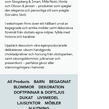
som Skogsberg & Smart, Mille Notti, Himla
och Olsson & Jensen – produkter som speglar
den eleganta och personliga stil som präglar
Görvälns Slott.
I webshopen finns även ett hållbart urval av
begagnade och antika möbler samt dekorativa
föremål från slottets egna miljöer, fyllda med
historia och karaktär.
Upptäck dessutom våra egenproducerade
delikatesser, såsom handgjorda
chokladpraliner och honung från slottsparken,
samt säsongsblommor, julkransar och
presentkort – perfekta gåvor eller
stämningshöjare i hemmet.
All Products
BARN
BEGAGNAT
BLOMMOR
DEKORATION
DOFTPINNAR & DOFTLJUS
DUKAT
LIVSMEDEL
LJUSLYKTOR
MÖBLER
NJUTNING