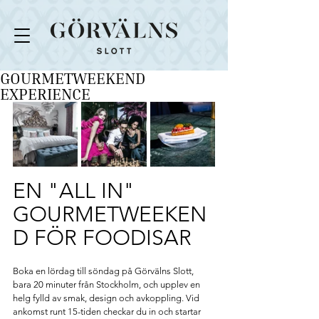
GOURMETWEEKEND
EXPERIENCE
EN "ALL IN" 
GOURMETWEEKEN
D FÖR FOODISAR
Boka en lördag till söndag på Görvälns Slott, 
bara 20 minuter från Stockholm, och upplev en 
helg fylld av smak, design och avkoppling. Vid 
ankomst runt 15-tiden checkar du in och startar 