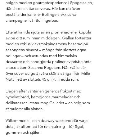
helgen med en gourmetexperience i Spegelsalen, 
där läckra snittar serveras. Här kan du även 
beställa drinkar eller Bollingers exklusiva 
champagne i vår Bollingerbar. 
Efteråt kan du njuta av en promenad eller koppla 
av på ditt rum innan middagen. Kvällen fortsätter 
med en exklusiv avsmakningsmeny baserad på 
säsongens råvaror – många från slottets egna 
odlingar – och avrundas med himmelska 
desserter och handgjorda praliner av prisbelönta 
chocolatiern Susanne Rogstam. När kvällen är 
över sover du gott i våra sköna sängar från Mille 
Notti i ett av slottets 45 unikt inredda rum. 
Dagen efter väntar en generös frukost med 
nybakat bröd, hemgjorda marmelader och 
delikatesser i restaurang Galleriet – en helg som 
stimulerar alla sinnen.
Välkommen till en 
hideaway-weekend
 där varje 
detalj är utformad för ren njutning – för ögat, 
gommen och själen.