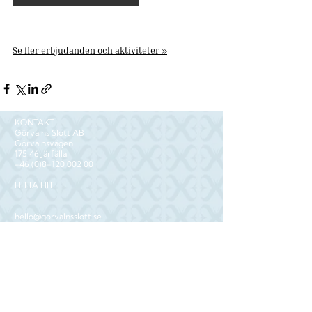
Se fler erbjudanden och aktiviteter »
KONTAKT
Görvälns Slott AB
Görvälnsvägen
175 46 Järfälla
+46 (0)8-120 002 00
HITTA HIT
hello@gorvalnsslott.se
table@gorvalnsslott.se
reservation@gorvalnsslott.se
PRESSRUM
NYHETSBREV
Prenumerera på vårt nyhetsbrev för