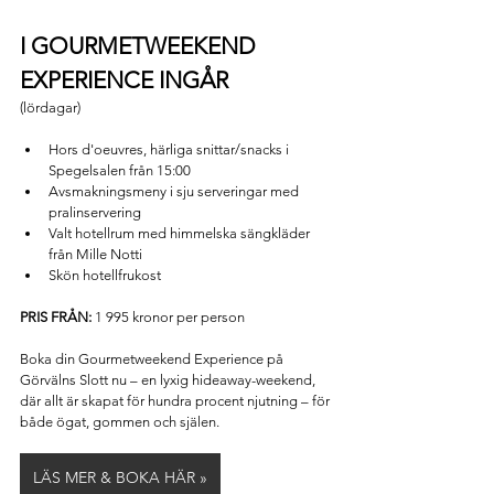
I GOURMETWEEKEND 
EXPERIENCE INGÅR
(lördagar)
Hors d'oeuvres, härliga snittar/snacks i 
Spegelsalen från 15:00
Avsmakningsmeny i sju serveringar med 
pralinservering 
Valt hotellrum med himmelska sängkläder 
från Mille Notti 
Skön hotellfrukost
PRIS FRÅN: 
1 995 kronor per person
Boka din Gourmetweekend Experience på 
Görvälns Slott nu – en lyxig hideaway-weekend, 
där allt är skapat för hundra procent njutning – för 
både ögat, gommen och själen.
LÄS MER & BOKA HÄR »