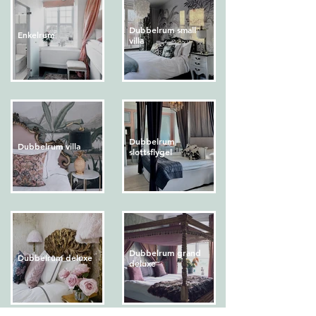
Dubbelrum small
Enkelrum
villa
Dubbelrum
Dubbelrum villa
slottsflygel
Dubbelrum grand
Dubbelrum deluxe
deluxe