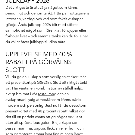
JULKLAPP 2026
Det viktigaste är att välja något som känns 
personligt och genomtänkt. Titta på mottagarens 
intressen, vardag och vad som faktiskt skapar 
glädje. Årets julklapp 2026 blir med största 
sannolikhet något som förenklar, fördjupar eller 
förhöjer livet – och samma tanke kan du följa när 
du väljer årets julklapp till dina nära.
UPPLEVELSE MED 40 % 
RABATT PÅ GÖRVÄLNS 
SLOTT
Vill du ge en julklapp som verkligen sticker ut är 
ett presentkort på Görvälns Slott ett riktigt starkt 
val. Här väntar en kombination av stilfull miljö, 
riktigt bra mat i vår 
restaurang
 och en 
avslappnad, lyxig atmosfär som känns både 
modern och personlig. Just nu får du dessutom 
presentkortet med 40 procent rabatt, vilket gör 
det till en perfekt chans att ge något exklusivt 
utan att spräcka budgeten. En julklapp som 
passar mamma, pappa, flickvän eller fru – och 
som garanterat lämnar kvar fina minnen långt 