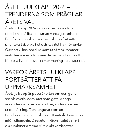
ÅRETS JULKLAPP 2026 – 
TRENDERNA SOM PRÄGLAR 
ÅRETS VAL
Årets julklapp 2026 väntas spegla de stora 
trenderna: hållbarhet, smart vardagsteknik och 
framför allt upplevelser. Svenskarna fortsätter 
prioritera tid, enkelhet och kvalitet framför prylar. 
Oavsett vilken produkt som utnämns kommer 
årets tema med stor sannolikhet handla om att 
förenkla livet och skapa mer meningsfulla stunder.
VARFÖR ÅRETS JULKLAPP 
FORTSÄTTER ATT FÅ 
UPPMÄRKSAMHET
Årets julklapp är populär eftersom den ger en 
snabb överblick av året som gått. Många 
använder den som inspiration, andra som ren 
underhållning. Den fungerar som en 
trendbarometer och skapar ett naturligt avstamp 
inför julhandeln. Dessutom väcker valet varje år 
diskussioner om vad vi faktiskt värdesätter. 