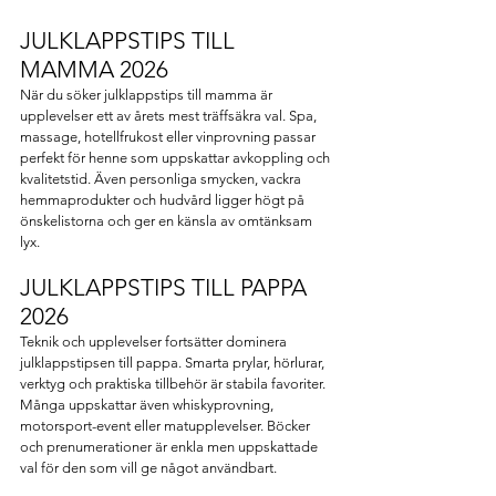
JULKLAPPSTIPS TILL 
MAMMA 2026
När du söker julklappstips till mamma är 
upplevelser ett av årets mest träffsäkra val. Spa, 
massage, hotellfrukost eller vinprovning passar 
perfekt för henne som uppskattar avkoppling och 
kvalitetstid. Även personliga smycken, vackra 
hemmaprodukter och hudvård ligger högt på 
önskelistorna och ger en känsla av omtänksam 
lyx.
JULKLAPPSTIPS TILL PAPPA 
2026
Teknik och upplevelser fortsätter dominera 
julklappstipsen till pappa. Smarta prylar, hörlurar, 
verktyg och praktiska tillbehör är stabila favoriter. 
Många uppskattar även whiskyprovning, 
motorsport-event eller matupplevelser. Böcker 
och prenumerationer är enkla men uppskattade 
val för den som vill ge något användbart.