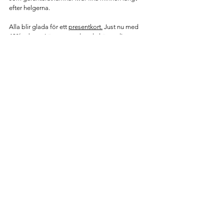
efter helgerna.
Alla blir glada för ett 
presentkort
.
 Just nu med 
40% rabatt.  Läs mer om hur du köper ditt 
presentkort 
här
. 
KONTAKT
Görvälns Slott AB
Görvälnsvägen
175 46 Järfälla
+46 (0)8-120 002 00
HITTA HIT
hello@gorvalnsslott.se
table@gorvalnsslott.se
reservation@gorvalnsslott.se
PRESSRUM
NYHETSBREV
Prenumerera på vårt nyhetsbrev för