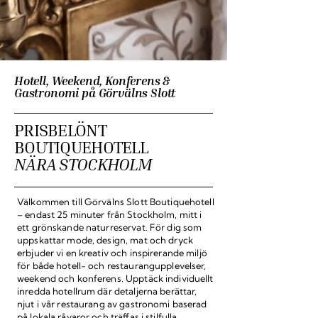
Hotell, Weekend, Konferens &
Gastronomi på Görvälns Slott
PRISBELÖNT
BOUTIQUEHOTELL
NÄRA STOCKHOLM
Välkommen till Görvälns Slott Boutiquehotell
– endast 25 minuter från Stockholm, mitt i
ett grönskande naturreservat. För dig som
uppskattar mode, design,
mat och dryck
erbjuder vi en kreativ och inspirerande miljö
för både hotell- och restaurangupplevelser,
weekend och konferens. Upptäck individuellt
inredda
hotellrum
där detaljerna berättar,
njut i vår restaurang av gastronomi baserad
på lokala råvaror och träffas i stilfulla