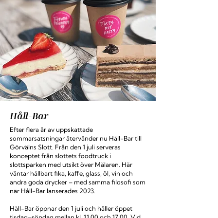
Håll-Bar
Efter flera år av uppskattade
sommarsatsningar återvänder nu Håll-Bar till
Görvälns Slott. Från den 1 juli serveras
konceptet från slottets foodtruck i
slottsparken med utsikt över Mälaren. Här
väntar hållbart fika, kaffe, glass, öl, vin och
andra goda drycker – med samma filosofi som
när Håll-Bar lanserades 2023.
Håll-Bar öppnar den 1 juli och håller öppet
tisdag–söndag mellan kl. 11.00 och 17.00. Vid