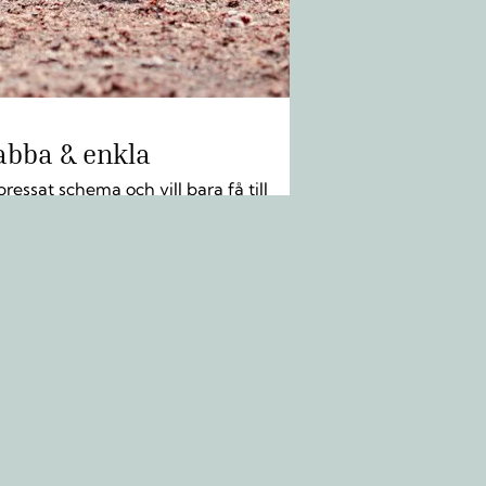
abba & enkla
pressat schema och vill bara få till
n kul aktivitet före middagen eller
ett break? LÄS MER »