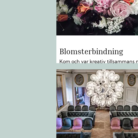
Blomsterbindning
Kom och var kreativ tillsammans
vår inspirerande florist Carola
Fogelberg. LÄS MER »