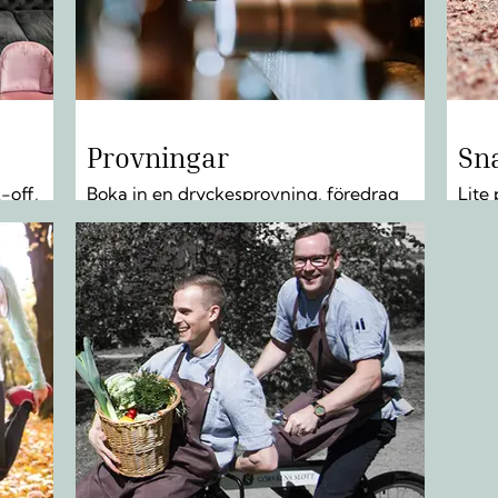
Provningar
Sn
k-off,
Boka in en dryckesprovning, föredrag
Lite 
ER »
om drycker eller drinkkurs. LÄS MER »
någo
som 