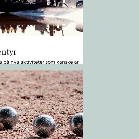
entyr
a på nya aktiviteter som kanske är
 utanför din ”comfort zone”. LÄS
 »