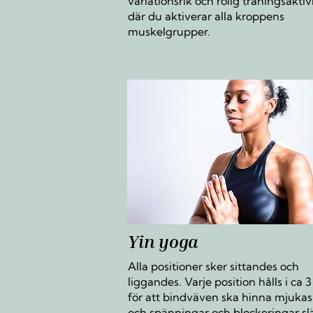
variationsrik och rolig träningsaktiv
där du aktiverar alla kroppens
muskelgrupper.
Yin yoga
Alla positioner sker sittandes och
liggandes. Varje position hålls i ca 
för att bindväven ska hinna mjuka
och spänningar och blockeringar sl