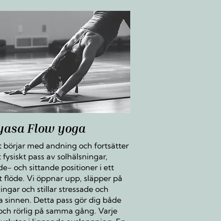
yasa Flow yoga
t börjar med andning och fortsätter
tt fysiskt pass av solhälsningar,
e- och sittande positioner i ett
t flöde. Vi öppnar upp, släpper på
ngar och stillar stressade och
a sinnen. Detta pass gör dig både
 och rörlig på samma gång. Varje