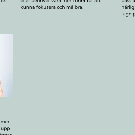
itet
eller behöver vara mer i nuet för att
pass a
kunna fokusera och må bra.
härli
lugn 
3 min
s upp
äppas.