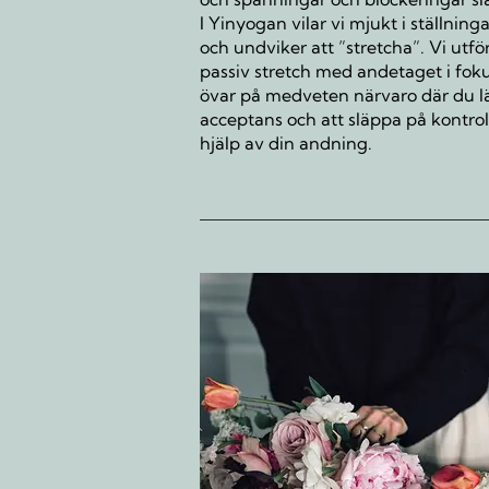
I Yinyogan vilar vi mjukt i ställning
och undviker att ”stretcha”. Vi utfö
passiv stretch med andetaget i foku
övar på medveten närvaro där du lä
acceptans och att släppa på kontro
hjälp av din andning.