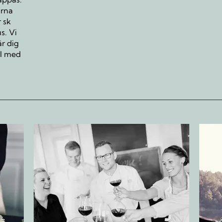
arna
r sk
s. Vi
r dig
ll med