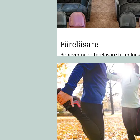
Föreläsare
Behöver ni en föreläsare till er kic
konferens eller kundträff? LÄS M