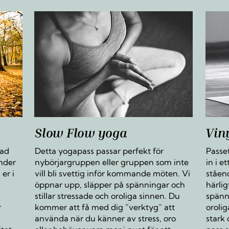
Slow Flow yoga
Vin
rad
Detta yogapass passar perfekt för
Passe
Under
nybörjargruppen eller gruppen som inte
in i e
er i
vill bli svettig inför kommande möten. Vi
ståend
öppnar upp, släpper på spänningar och
härlig
stillar stressade och oroliga sinnen. Du
spänni
r
kommer att få med dig ”verktyg” att
orolig
använda när du känner av stress, oro
stark