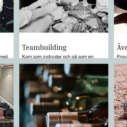
Teambuilding
Äv
 med
Kom som individer och gå som en
Prov
grupp. Vi har övningarna som stärker
lite
teamkänslan i gruppen. LÄS MER »
MER