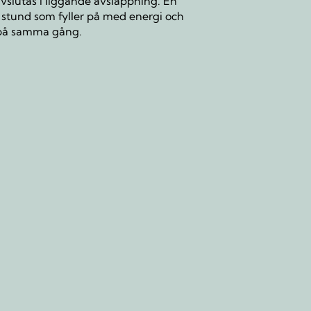
vslutas i liggande avslappning. En
g stund som fyller på med energi och
på samma gång.