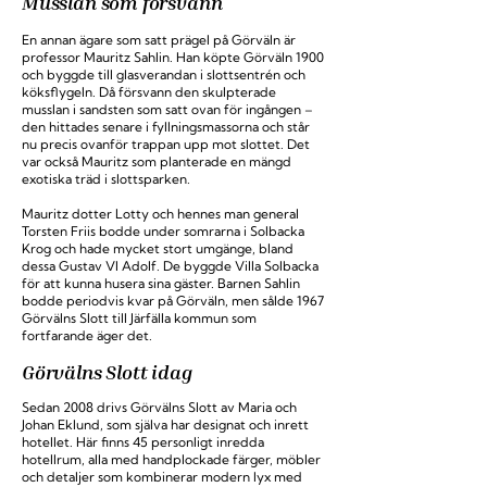
Musslan som försvann
En annan ägare som satt prägel på Görväln är
professor Mauritz Sahlin. Han köpte Görväln 1900
och byggde till glasverandan i slottsentrén och
köksflygeln. Då försvann den skulpterade
musslan i sandsten som satt ovan för ingången –
den hittades senare i fyllningsmassorna och står
nu precis ovanför trappan upp mot slottet. Det
var också Mauritz som planterade en mängd
exotiska träd i slottsparken.
Mauritz dotter Lotty och hennes man general
Torsten Friis bodde under somrarna i Solbacka
Krog och hade mycket stort umgänge, bland
dessa Gustav VI Adolf. De byggde Villa Solbacka
för att kunna husera sina gäster. Barnen Sahlin
bodde periodvis kvar på Görväln, men sålde 1967
Görvälns Slott till Järfälla kommun som
fortfarande äger det.
Görvälns Slott idag
Sedan 2008 drivs Görvälns Slott av Maria och
Johan Eklund, som själva har designat och inrett
hotellet. Här finns 45 personligt inredda
hotellrum, alla med handplockade färger, möbler
och detaljer som kombinerar modern lyx med