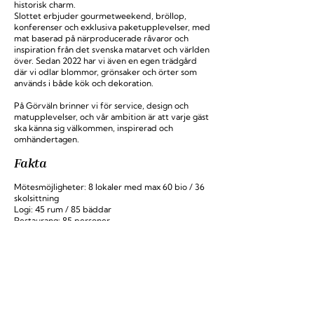
historisk charm.
Slottet erbjuder gourmetweekend, bröllop,
konferenser och exklusiva paketupplevelser, med
mat baserad på närproducerade råvaror och
inspiration från det svenska matarvet och världen
över. Sedan 2022 har vi även en egen trädgård
där vi odlar blommor, grönsaker och örter som
används i både kök och dekoration.
På Görväln brinner vi för service, design och
matupplevelser, och vår ambition är att varje gäst
ska känna sig välkommen, inspirerad och
omhändertagen.
Fakta
Mötesmöjligheter: 8 lokaler med max 60 bio / 36
skolsittning
Logi: 45 rum / 85 bäddar
Restaurang: 85 personer
KONTAKT
Görvälns Slott AB
Görvälnsvägen
175 46 Järfälla
+46 (0)8-120 002 00
HITTA HIT