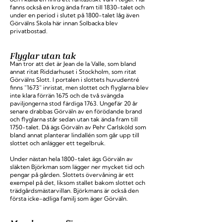
fanns också en krog ända fram till 1830-talet och
under en period i slutet på 1800-talet låg även
Görvälns Skola här innan Solbacka blev
privatbostad.
Flyglar utan tak
Man tror att det är Jean de la Valle, som bland
annat ritat Riddarhuset i Stockholm, som ritat
Görvälns Slott. I portalen i slottets huvudentré
finns ”1673” inristat, men slottet och flyglarna blev
inte klara förrän 1675 och de två svängda
paviljongerna stod färdiga 1763. Ungefär 20 år
senare drabbas Görväln av en förödande brand
och flyglarna står sedan utan tak ända fram till
1750-talet. Då ägs Görväln av Pehr Carlsköld som
bland annat planterar lindallén som går upp till
slottet och anlägger ett tegelbruk.
Under nästan hela 1800-talet ägs Görväln av
släkten Björkman som lägger ner mycket tid och
pengar på gården. Slottets övervåning är ett
exempel på det, liksom stallet bakom slottet och
trädgårdsmästarvillan. Björkmans är också den
första icke-adliga familj som äger Görväln.