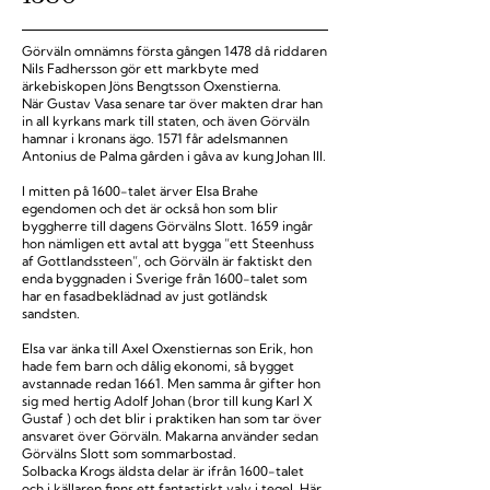
Görväln omnämns första gången 1478 då riddaren
Nils Fadhersson gör ett markbyte med
ärkebiskopen Jöns Bengtsson Oxenstierna.
När Gustav Vasa senare tar över makten drar han
in all kyrkans mark till staten, och även Görväln
hamnar i kronans ägo. 1571 får adelsmannen
Antonius de Palma gården i gåva av kung Johan III.
I mitten på 1600-talet ärver Elsa Brahe
egendomen och det är också hon som blir
byggherre till dagens Görvälns Slott. 1659 ingår
hon nämligen ett avtal att bygga ”ett Steenhuss
af Gottlandssteen”, och Görväln är faktiskt den
enda byggnaden i Sverige från 1600-talet som
har en fasadbeklädnad av just gotländsk
sandsten.
Elsa var änka till Axel Oxenstiernas son Erik, hon
hade fem barn och dålig ekonomi, så bygget
avstannade redan 1661. Men samma år gifter hon
sig med hertig Adolf Johan (bror till kung Karl X
Gustaf ) och det blir i praktiken han som tar över
ansvaret över Görväln. Makarna använder sedan
Görvälns Slott som sommarbostad.
Solbacka Krogs äldsta delar är ifrån 1600-talet
och i källaren finns ett fantastiskt valv i tegel. Här