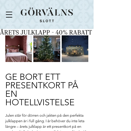
ÅRETS JULKLAPP - 40% RABATT
GE BORT ETT 
PRESENTKORT PÅ 
EN 
HOTELLVISTELSE 
Julen står för dörren och jakten på den perfekta 
julklappen är i full gång. I år behöver du inte leta 
längre – årets julklapp är ett presentkort på en 