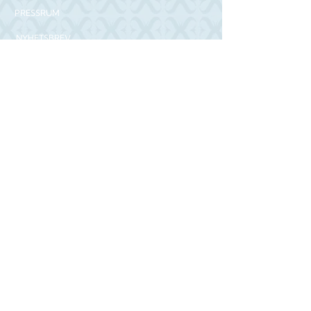
PRESSRUM
NYHETSBREV
Prenumerera på vårt nyhetsbrev för
erbjudanden och senaste nytt:
PRENUMERERA
LÄS VÅR BLOGG
FÖLJ OSS
BESÖK ÄVEN
Hufvudsta Gård Boutique House
Ocho Suites & Kitchen
Le Bistro by Ocho Suites
HotelHunter.se
PART OF
Workation Group AB