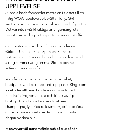
UPPLEVELSE
- Carola hade förvandlat matsalen i slottet till en 
riktig WOW-upplevelse berättar Tony. Grönt, 
växter, blommor – som om skogen hade flyttat in. 
Det var inte små försiktiga arrangemang, utan 
något som verkligen tog plats. Levande. Maffigt. 
-För gästerna, som kom från stora delar av 
världen, 
Ukraina, Kina, Spanien, Frankrike, 
Botswana och Sverige 
blev det en upplevelse de 
aldrig kommer att glömma. Slottet och hela 
setingen var magnifik.
Man får välja mellan olika 
bröllopspaket
, 
brudparet valde slottets 
bröllopspaket 
King
, som 
innehåller allt man kan tänkas önska för ett 
mindre intimt, romantiskt och förstklassigt 
bröllop, bland annat en brudskål med 
champagne, fyra rätters festmeny, bröllopstårta 
och en massa annat som hör till den finaste 
dagen av dem alla. 
Menyn var väl genomtänkt och såg ut såhär: