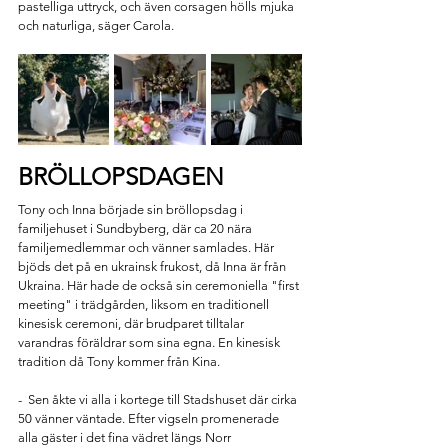
pastelliga uttryck, och även corsagen hölls mjuka 
och naturliga, säger Carola.
BRÖLLOPSDAGEN
Tony och Inna började sin bröllopsdag i 
familjehuset i Sundbyberg, där ca 20 nära 
familjemedlemmar och vänner samlades. Här 
bjöds det på en ukrainsk frukost, då Inna är från 
Ukraina. Här hade de också sin ceremoniella "first 
meeting" i trädgården, liksom en traditionell 
kinesisk ceremoni, där brudparet tilltalar 
varandras föräldrar som sina egna. En kinesisk 
tradition då Tony kommer från Kina. 
-  
Sen åkte vi alla i kortege till Stadshuset där cirka 
50 vänner väntade. Efter vigseln promenerade 
alla gäster i det fina vädret längs Norr 