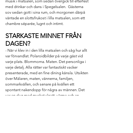
musik i matsalen, som sedan övergick till efterfest 
med drinkar och dans i Spegelsalen.  Gästerna 
sov sedan gott i sina rum, och morgonen därpå 
väntade en slottsfrukost i lilla matsalen, som ett 
chambre séparée, lugnt och intimt.
STARKASTE MINNET FRÅN 
DAGEN?
- När vi klev in i den lilla matsalen och såg hur allt 
var förvandlat. Polaroidbilder på varje gäst vid 
varje plats. Blommorna. Maten. Det personliga i 
varje detalj. Alla rätter var fantastiskt vacker 
presenterade, med en fine dining känsla. Utsikten 
över Mälaren, maten, vännerna, familjen, 
sommarkvällen, och senare på kvällen ett 
spontant nakendopp för några av männen. Det 
var en dag med mycket skratt, värme och en 
känsla av stark gemenskap, avslutar Tony.
Och promenaden tidigare under dagen, från 
Stadshuset till Mälarpaviljongen – en fin stund 
där främlingar gratulerade oss. Ett oväntat och 
starkt minne, säger Tony.