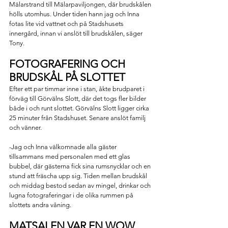
Mälarstrand till Mälarpaviljongen, där brudskålen 
hölls utomhus. Under tiden hann jag och Inna 
fotas lite vid vattnet och på Stadshusets 
innergård, innan vi anslöt till brudskålen, säger 
Tony.
FOTOGRAFERING OCH 
BRUDSKÅL PÅ SLOTTET 
Efter ett par timmar inne i stan, åkte brudparet i 
förväg till Görvälns Slott, där det togs fler bilder 
både i och runt slottet. Görvälns Slott ligger cirka 
25 minuter från Stadshuset. Senare anslöt familj 
och vänner. 
-Jag och Inna välkomnade alla gäster 
tillsammans med personalen med ett glas 
bubbel, där gästerna fick sina rumsnycklar och en 
stund att fräscha upp sig. Tiden mellan brudskål 
och middag bestod sedan av mingel, drinkar och 
lugna fotograferingar i de olika rummen på 
slottets andra våning.
MATSALEN VAR EN WOW 