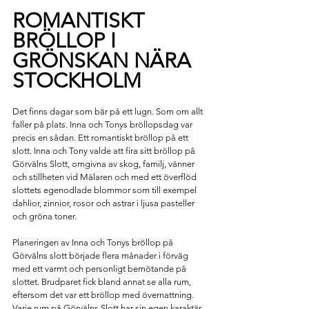
ROMANTISKT 
BRÖLLOP I 
GRÖNSKAN NÄRA 
STOCKHOLM
Det finns dagar som bär på ett lugn. Som om allt 
faller på plats. Inna och Tonys bröllopsdag var 
precis en sådan. Ett romantiskt bröllop på ett 
slott. Inna och Tony valde att fira sitt bröllop på 
Görvälns Slott, omgivna av skog, familj, vänner 
och stillheten vid Mälaren och med ett överflöd 
slottets egenodlade blommor som till exempel 
dahlior, zinnior, rosor och astrar i ljusa pasteller 
och gröna toner. 
Planeringen av Inna och Tonys 
bröllop på 
Görvälns slott
 började flera månader i förväg 
med ett varmt och personligt bemötande på 
slottet. Brudparet fick bland annat se alla rum, 
eftersom det var ett bröllop med övernattning. 
Varje rum på Görvälns Slott har sin egen karaktär, 