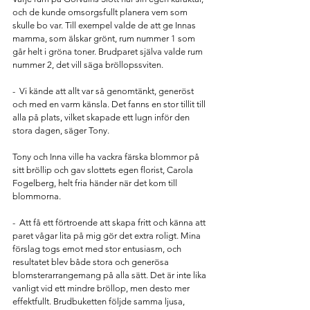
och de kunde omsorgsfullt planera vem som 
skulle bo var. Till exempel valde de att ge Innas 
mamma, som älskar grönt, rum nummer 1 som 
går helt i gröna toner. Brudparet själva valde rum 
nummer 2, det vill säga bröllopssviten.
-  Vi kände att allt var så genomtänkt, generöst 
och med en varm känsla. Det fanns en stor tillit till 
alla på plats, vilket skapade ett lugn inför den 
stora dagen, säger Tony.
Tony och Inna ville ha vackra färska blommor på 
sitt bröllip och gav slottets egen florist, Carola 
Fogelberg, helt fria händer när det kom till 
blommorna.
-  Att få ett förtroende att skapa fritt och känna att 
paret vågar lita på mig gör det extra roligt. Mina 
förslag togs emot med stor entusiasm, och 
resultatet blev både stora och generösa 
blomsterarrangemang på alla sätt. Det är inte lika 
vanligt vid ett mindre bröllop, men desto mer 
effektfullt. Brudbuketten följde samma ljusa, 