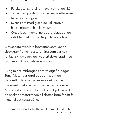
Färskpotatis, forellrom, brynt smör och kål
Tartar med picklad zucchini, espelette, riven 
fårost och dragon
Svensk biff med glaserad kål, endive, 
hasselnötter och ankleversmör
Örtsorbet, limemarinerade jordgubbar och 
grädde / hallon, maräng och vaniljglass
Och senare även bröllopstårtan
 som var en 
citronkräm/lemon custard-tårta som var helt 
fantastisk i smaken, och vackert dekorerad med 
blommor från slottets egen odling. 
– Jag minns middagen som väldigt fin, säger 
Tony. Maten var otroligt god, liksom de 
genomtänkta vinerna, 
inklusive några mer 
okonventionella val, som naturvin/orangevin. 
Med en stor passion för mat och dryck finns det 
en önskan att återvända till slottet, bara för att få 
njuta fullt ut nästa gång.
Efter middagen fortsatte kvällen med fest och 