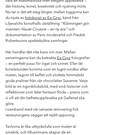
vara en maximalistisk men elegant upplevelse – 
där historia, konst, kreativitet och njutning möts. 
Nu tar vi det ett steg längre: mellan tuggorna kan 
du njuta av 
fotokonst av Ea Czyz
, känd från 
Liljevalchs konsthalls utställning 
”Klänningen gör 
mannen. Haute Couture – en ny era”
 och 
dokumentation av Paris modevärld och Fredrik 
Robertssons spektakulära samlingar.
Här handlar det inte bara om mat. Mellan 
serveringarna kan du betrakta 
Ea Czyz
 fotografier 
– en perfekt paus för ögat och sinnet. Eller låt 
konststunden komma som en lugnt rundtur efter 
maten, lagom till kaffet och slottets himmelskt 
goda praliner från vår chocolatier Susanne. Varje 
bild är en ögonblicksbild, med små historier och 
reflektioner som låter fantasin flöda – precis som 
vi vill att din helhetsupplevelse på Galleriet ska 
göra.
I samband med vår senaste renovering fick 
restaurangens väggar ett rejält uppsving. 
Tavlorna är lika uttrycksfulla som maten är 
smakrik, och tillsammans skapar de en 