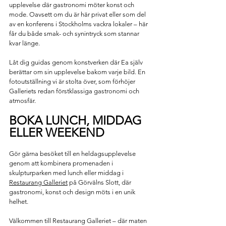
upplevelse där gastronomi möter konst och 
mode. Oavsett om du är här privat eller som del 
av en konferens i Stockholms vackra lokaler – här 
får du både smak- och synintryck som stannar 
kvar länge.
Låt dig guidas genom konstverken där Ea själv 
berättar om sin upplevelse bakom varje bild. En 
fotoutställning vi är stolta över, som förhöjer 
Galleriets redan förstklassiga gastronomi och 
atmosfär.
BOKA LUNCH, MIDDAG 
ELLER WEEKEND
Gör gärna besöket till en heldagsupplevelse 
genom att kombinera promenaden i 
skulpturparken med lunch eller middag i 
Restaurang Galleriet
 på Görvälns Slott, där 
gastronomi, konst och design möts i en unik 
helhet.
Välkommen till Restaurang Galleriet – där maten 