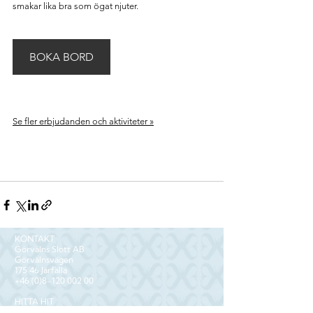
smakar lika bra som ögat njuter.
BOKA BORD
Se fler erbjudanden och aktiviteter »
KONTAKT
Görvälns Slott AB
Görvälnsvägen
175 46 Järfälla
+46 (0)8-120 002 00
HITTA HIT