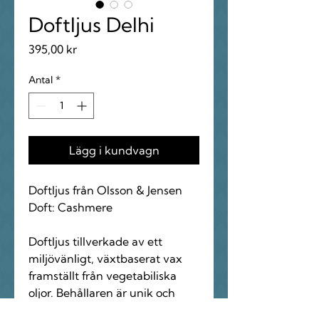
Doftljus Delhi
Pris
395,00 kr
Antal
*
Lägg i kundvagn
Doftljus från Olsson & Jensen
Doft: Cashmere
Doftljus tillverkade av ett
miljövänligt, växtbaserat vax
framställt från vegetabiliska
oljor. Behållaren är unik och
handgjord, den kan du med