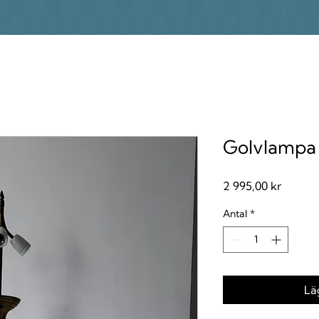
Golvlampa
Pris
2 995,00 kr
Antal
*
Lä