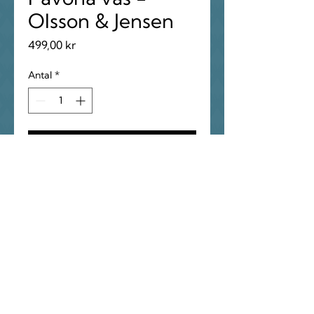
Olsson & Jensen
Pris
499,00 kr
Antal
*
Lägg i kundvagn
Pavona är en handgjord
glasvas, där alla har ett eget
unikt utseende.
18 cm ø
16 cm H