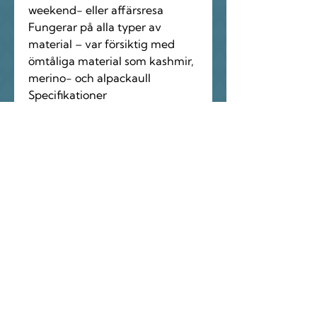
weekend- eller affärsresa
Fungerar på alla typer av
material – var försiktig med
ömtåliga material som kashmir,
merino- och alpackaull
Specifikationer
Användningstid: 50 minuter
Garanti: 1 år
Laddas med USB: USB-sladd
inkluderad
Laddningstid: 5 timmar
Effekt: 5W
Vad följer med
Pilo 1 Noppborttagare
En exklusiv tygklädd USB-
kabel
En liten borste för rengöring
Bruksanvisning
Notera att det inte ingår någon