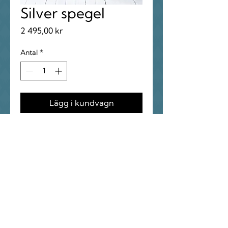
Silver spegel
Pris
2 495,00 kr
Antal
*
Lägg i kundvagn
Klassisk golvspegel med
generös storlek och vackert
profilerad ram i silverton. Kan
placeras direkt mot vägg eller
hängas upp. En tidlös spegel
som tillför ljus och rymd i hall,
sovrum eller vardagsrum.