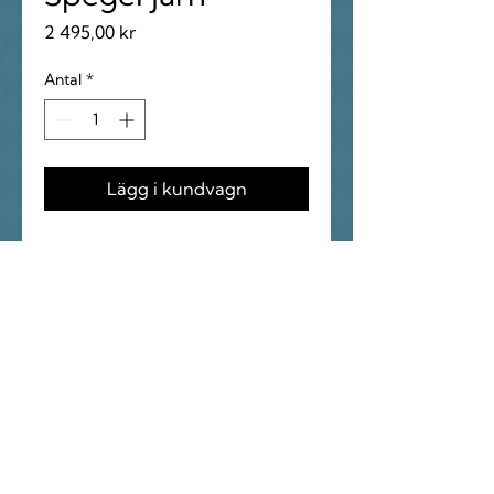
Pris
2 495,00 kr
Antal
*
Lägg i kundvagn
Höjd-1,70
Bred-50cm
Golvspegel i järn
Tung golvspegel med ram i järn,
utförd i industriell stil från tidigt
1900-tal. Stram form och stabil
konstruktion ger ett tidlöst,
grafiskt uttryck.