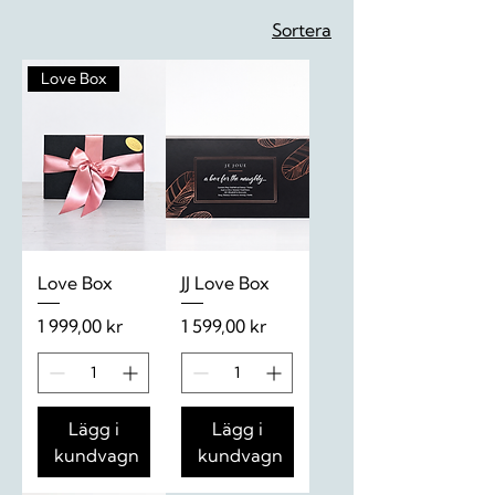
Sortera
Love Box
Love Box
JJ Love Box
Pris
Pris
1 999,00 kr
1 599,00 kr
Lägg i
Lägg i
kundvagn
kundvagn