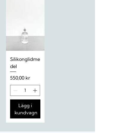
Silikonglidme
del
Pris
550,00 kr
Lägg i
kundvagn