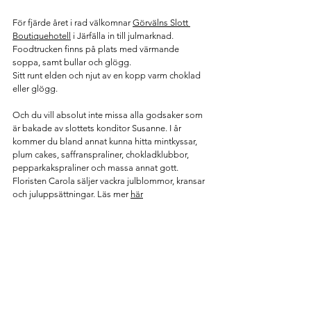
För fjärde året i rad välkomnar 
Görvälns Slott 
Boutiquehotell
 i Järfälla in till julmarknad.
Foodtrucken finns på plats med värmande 
soppa, samt bullar och glögg. 
Sitt runt elden och njut av en kopp varm choklad 
eller glögg.
Och du vill absolut inte missa alla godsaker som 
är bakade av slottets konditor Susanne. I år 
kommer du bland annat kunna hitta mintkyssar, 
plum cakes, saffranspraliner, chokladklubbor, 
pepparkakspraliner och massa annat gott. 
Floristen Carola säljer vackra julblommor, kransar 
och juluppsättningar. Läs mer 
här