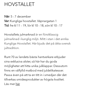
HOVSTALLET 
När
:
5 - 7 december
Var:
 Kungliga hovstallet. Väpnargatan 1
Tid
: fre kl 11 - 19, lör kl 10 - 18, sön kl 10 - 17
Hovstallets julmarknad 
är en förstklassig 
julmarknad i kunglig miljö. Mitt i stan i det anrika 
Kungliga Hovstallet. Här bjuds det på äkta svensk 
jultradition.
Runt 70 av landets bästa hantverkare erbjuder 
sina exklusiva alster, så här har du goda 
möjligheter att hitta unika julklappar. Dessutom 
finns en välfylld matbod med juldelikatesser. 
Passa även på att ta en titt in i smedjan där det 
tillverkas smidesprodukter av högsta kvalitet. 
Läs mer 
här