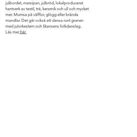
julbordet, marsipan, julbröd, lokalproducerat 
hantverk av textil, trä, keramik och ull och mycket 
mer. Mumsa på våfflor, glögg eller brända 
mandlar. Det går också att dansa runt granen 
med julorkestern och Skansens folkdanslag.
Läs mer
 här 