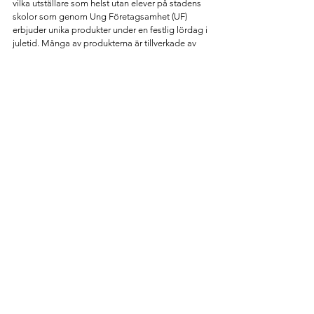
vilka utställare som helst utan elever på stadens 
skolor som genom Ung Företagsamhet (UF) 
erbjuder unika produkter under en festlig lördag i 
juletid. Många av produkterna är tillverkade av 
eleverna själva som under ett läsår har drivit ett 
eget företag med riktiga produkter. Mer info 
här
STORTORGET I GAMLA STAN
När
: 22 november - 23 december
Var
: Gamla stan 
Tid
: 11 - 18
Gamla stan, Stockholms äldsta stadsdel, hittar du 
den årliga julmarknaden. En stämningsfull, 
traditionell och högklassig marknad. Den har sitt 
ursprung i medeltiden och startade redan 1837, 
vilket gör den till både Stockholms och Sveriges 
äldsta julmarknad. Här är en plats där du nästan 
kan känna historiens energi. Läs mer 
här
☆ ☆ ☆