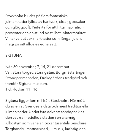
Stockholm bjuder på flera fantastiska 
julmarknader fyllda av hantverk, eldar, godsaker 
och glöggdoft. Perfekta för att hitta inspiration, 
presenter och en stund av stillhet i vintermörkret.
Vi
 har valt ut sex marknader som fångar julens 
magi på sitt alldeles egna sätt.
SIGTUNA 
När: 30 november, 7, 14, 21 december
Var: Stora torget, Stora gatan, Borgmästarängen, 
Strandpromenaden, Drakegårdens trädgård och 
framför Sigtuna museum.
Tid: klockan 11 - 16
Sigtuna ligger fem mil från Stockholm. Här möts 
du av en av Sveriges äldsta och mest traditionella 
julmarknader. Under fyra adventssöndagar kläs 
den vackra medeltida staden i en charmig 
julkostym som varje år lockar tusentals besökare. 
Torghandel, matmarknad, julmusik, luciatåg och 